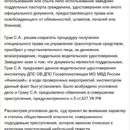
использования или сбыта либо использование заведомо
поддельных паспорта гражданина, удостоверения или иного
официального документа, предоставляющего права или
освобождающего от обязанностей, штампов, печатей или
бланков).
Грак С.А., решив сократить процедуру получения
специального права на управление транспортным средством,
приобрел у неустановленного лица, за денежное
вознаграждение, поддельное водительское удостоверение.
Заведомо зная о том, что документы являются поддельными,
Грак С.А. предъявил данное водительское удостоверения
инспектору ДПС ОВ ДПС Госавтоинспекции МО МВД России
«Ачинский», в ходе проверочных мероприятий, инспектором
данный факт был установлен. Было возбуждено уголовное
дело и Граку С.А. предъявлено обвинение в совершении
преступления, предусмотренного ч.3 ст.327 УК РФ.
Рассмотрев уголовное дело, суд принял во внимание характер
и степень общественной опасности, совершенного
подсудимым преступления, которое законом отнесено к
категории преступлений небольшой тяжести.