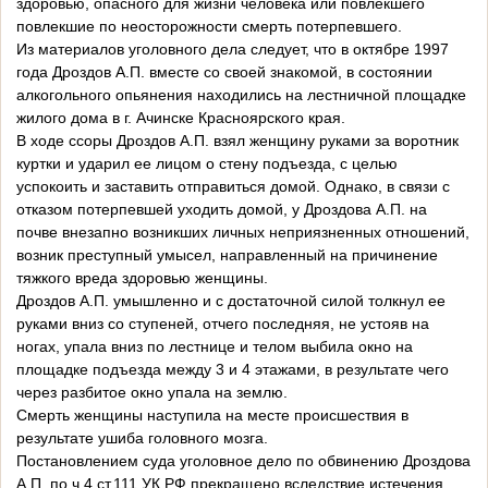
здоровью, опасного для жизни человека или повлекшего
повлекшие по неосторожности смерть потерпевшего.
Из материалов уголовного дела следует, что в октябре 1997
года Дроздов А.П. вместе со своей знакомой, в состоянии
алкогольного опьянения находились на лестничной площадке
жилого дома в г. Ачинске Красноярского края.
В ходе ссоры Дроздов А.П. взял женщину руками за воротник
куртки и ударил ее лицом о стену подъезда, с целью
успокоить и заставить отправиться домой. Однако, в связи с
отказом потерпевшей уходить домой, у Дроздова А.П. на
почве внезапно возникших личных неприязненных отношений,
возник преступный умысел, направленный на причинение
тяжкого вреда здоровью женщины.
Дроздов А.П. умышленно и с достаточной силой толкнул ее
руками вниз со ступеней, отчего последняя, не устояв на
ногах, упала вниз по лестнице и телом выбила окно на
площадке подъезда между 3 и 4 этажами, в результате чего
через разбитое окно упала на землю.
Смерть женщины наступила на месте происшествия в
результате ушиба головного мозга.
Постановлением суда уголовное дело по обвинению Дроздова
А.П. по ч.4 ст.111 УК РФ прекращено вследствие истечения